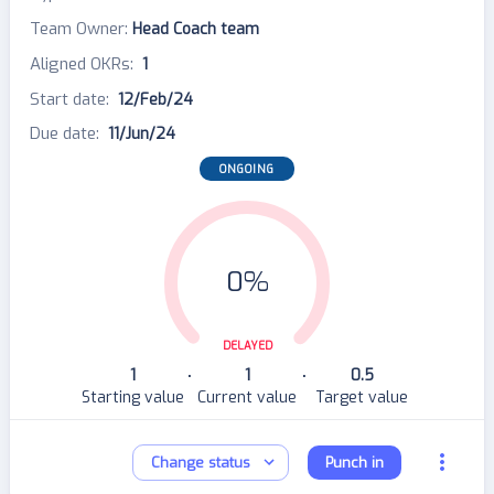
Team Owner
:
Head Coach team
Aligned OKRs
:
1
Start date
:
12/Feb/24
Due date
:
11/Jun/24
ONGOING
0%
DELAYED
1
1
0.5
•
•
Starting value
Current value
Target value
Change status
Punch in