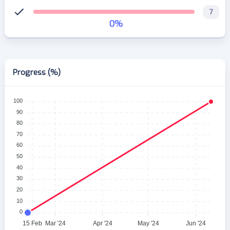
7
0
%
Progress (%)
100
90
80
70
60
50
40
30
20
10
0
15 Feb
Mar '24
Apr '24
May '24
Jun '24